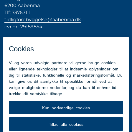
6200 Aabenraa
Tlf: 73767111
tidligforebyggelse@aabenraa.dk
cvr.nr.: 29189854
Genveje
Henvisning fra ansatte i Aabenraa Kommune
Henvisning fra borger i Aabenraa Kommune
Tilmelding til gruppeforløb
Samtykkeerklæring fra borger
Tilgængelighedserklæring